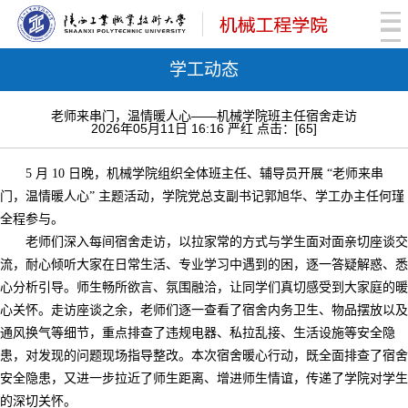
学工动态
老师来串门，温情暖人心——机械学院班主任宿舍走访
2026年05月11日 16:16 严红 点击：[
65
]
5 月 10 日晚，机械学院组织全体班主任、辅导员开展 “老师来串
门，温情暖人心” 主题活动，学院党总支副书记郭旭华、学工办主任何瑾
全程参与。
老师们深入每间宿舍走访，以拉家常的方式与学生面对面亲切座谈交
流，耐心倾听大家在日常生活、专业学习中遇到的困，逐一答疑解惑、悉
心分析引导。师生畅所欲言、氛围融洽，让同学们真切感受到大家庭的暖
心关怀。走访座谈之余，老师们逐一查看了宿舍内务卫生、物品摆放以及
通风换气等细节，重点排查了违规电器、私拉乱接、生活设施等安全隐
患，对发现的问题现场指导整改。本次宿舍暖心行动，既全面排查了宿舍
安全隐患，又进一步拉近了师生距离、增进师生情谊，传递了学院对学生
的深切关怀。