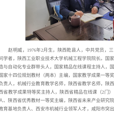
赵明威，
1976年
2月生
，
陕西乾县人，
中共党员，三
问学者
，
陕西工业职业技术大学机械工程
学院院长
。
国
造与自动化
专业群带头人
，
国家精品在线课程主持人
，
国家
十四位
规划教材（两本）主编
，国家教学成果一等
负责人，机械行业教育教学名师，陕西省教学名师
，
陕
西省教学成果特等奖主持人，
陕西省精品在线课（
2
门
）
人、陕西省优秀教材一等奖主编，陕西省未来产业研究
教育基地负责人、
西安市机械行业领军人才，咸阳市突