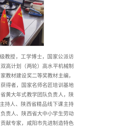
级教授，工学博士
，
国家公派访
家
双高计划
（两轮）高水平
机械制
国家教材建设奖
二等奖教材
主编
，
奖获得者，
国家
名师名匠培训基地
西省黄大年式教学团队负责人
，
陕
主持人、陕西省精品线下课主持
院负责人、陕西省大中小学生劳动
出贡献专家，咸阳市先进制造特色