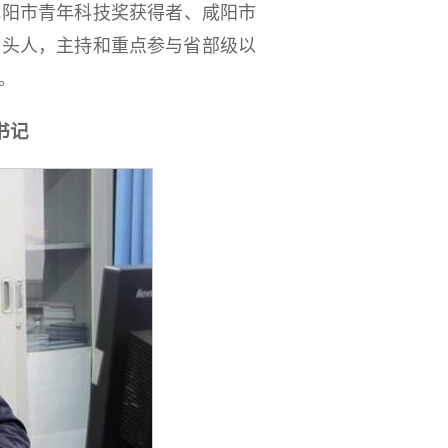
咸阳市青年科技奖
获得者
、咸阳市
带头
人
，
主持和重点参与省部级以
。
书记