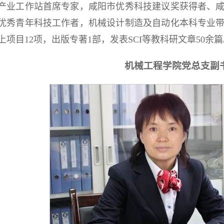
产业工作站首席专家
，
咸阳市优秀科技建议奖
获得者
、
优秀青年科技工作者
，
机械设计制造及自动化本科专业
上项目
12
项，出版专著
1
部，发表
SCI
等教科研文章
50
余篇
机械工程学院党总支副