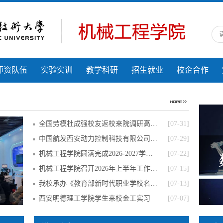
师资队伍
实验实训
教学科研
招生就业
校企合作
全国劳模杜成强校友返校来院调研高技能人才
[07-31]
中国航发西安动力控制科技有限公司2026年度
[07-29]
机械工程学院圆满完成2026-2027学年第一学
[07-22]
机械工程学院召开2026年上半年工作总结大会
[07-15]
我校承办《教育部新时代职业学校名师（名匠
[07-13]
4
5
西安明德理工学院学生来校金工实习
[07-07]