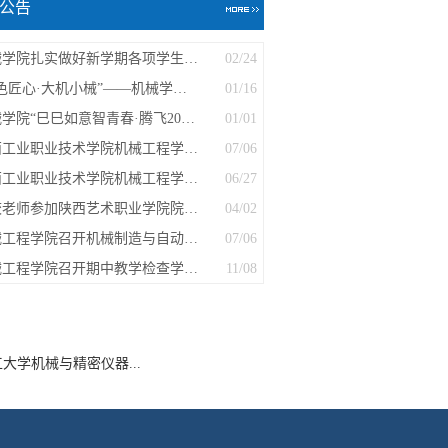
公告
机械学院扎实做好新学期各项学生工作
02/24
“红色匠心·大机小械”——机械学院举办...
01/16
机械学院“巳巳如意智青春·腾飞2025”新...
01/01
陕西工业职业技术学院机械工程学院铣床...
07/06
陕西工业职业技术学院机械工程学院铣床...
06/27
我校老师参加陕西艺术职业学院院级精品...
04/02
机械工程学院召开机械制造与自动化专业...
07/06
机械工程学院召开期中教学检查学生代表...
11/08
大学机械与精密仪器...