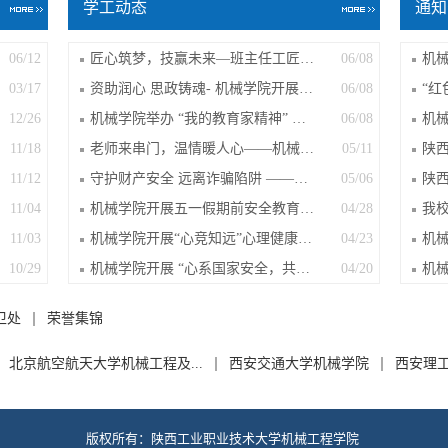
学工动态
通知
06/12
匠心筑梦，技赢未来—班主任工匠课堂厚...
06/08
03/17
资助润心 思政铸魂- 机械学院开展奖助...
06/08
12/26
机械学院举办 “我的教育家精神” 优秀...
06/08
11/18
老师来串门，温情暖人心——机械学院班...
05/11
11/12
守护财产安全 远离诈骗陷阱 ——机械学...
05/06
11/04
机械学院开展五一假期前安全教育主题活动
04/28
11/03
机械学院开展“心竞知远”心理健康知识...
04/23
10/29
机械学院开展 “心系国家安全，共筑国安...
04/20
卫处
荣誉集锦
北京航空航天大学机械工程及...
西安交通大学机械学院
西安理工
版权所有：陕西工业职业技术大学机械工程学院